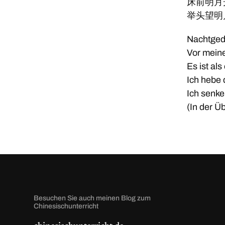
床前明月
举头望明
Nachtge
Vor meine
Es ist al
Ich hebe
Ich senke
(In der Ü
Besuchen Sie auch meinen Blog zum
Chinesischunterricht