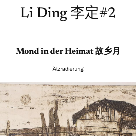
Li Ding 李定#2
Mond in der Heimat 故乡月
Ätzradierung