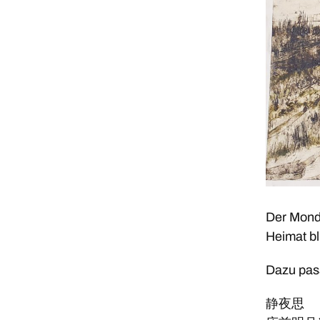
Der Mond 
Heimat bl
Dazu pass
静夜思