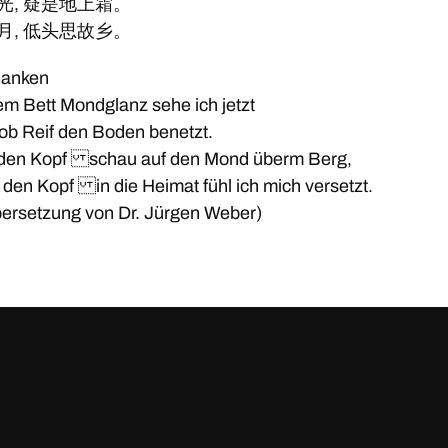
光, 疑是地上霜。
月, 低头思故乡。
danken
m Bett Mondglanz sehe ich jetzt
s ob Reif den Boden benetzt.
 den Kopf schau auf den Mond überm Berg,
 den Kopf in die Heimat fühl ich mich versetzt.
bersetzung von Dr. Jürgen Weber)