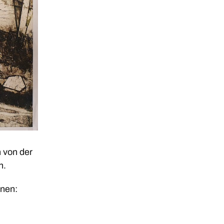
n von der
n.
nnen: