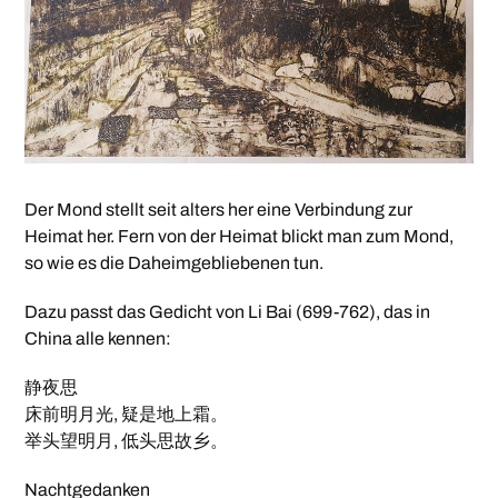
Der Mond stellt seit alters her eine Verbindung zur
Heimat her. Fern von der Heimat blickt man zum Mond,
so wie es die Daheimgebliebenen tun.
Dazu passt das Gedicht von Li Bai (699-762), das in
China alle kennen:
静夜思
床前明月光, 疑是地上霜。
举头望明月, 低头思故乡。
Nachtgedanken